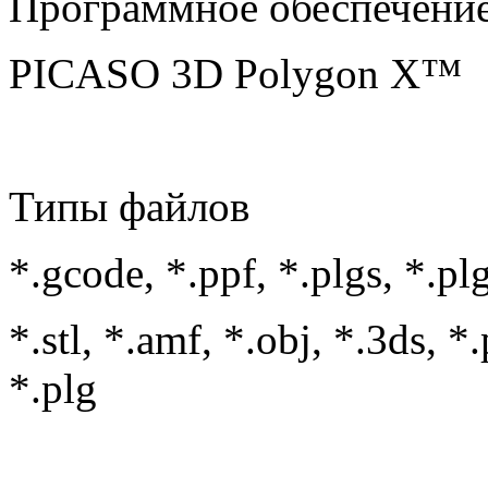
Программное обеспечени
PICASO 3D Polygon X™
Типы файлов
*.gcode, *.ppf, *.plgs, *.pl
*.stl, *.amf, *.obj, *.3ds, *
*.plg