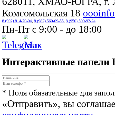
628011, ХМАО-ЮГРА, г. 
Комсомольская 18
oooinf
8 (902) 814-70-04
,
8 (982) 560-09-55
,
8 (950) 509-92-24
Пн-Пт с 9:00 - до 18:00
Интерактивные панели E
* Поля обязательные для запо
«Отправить», вы соглаша