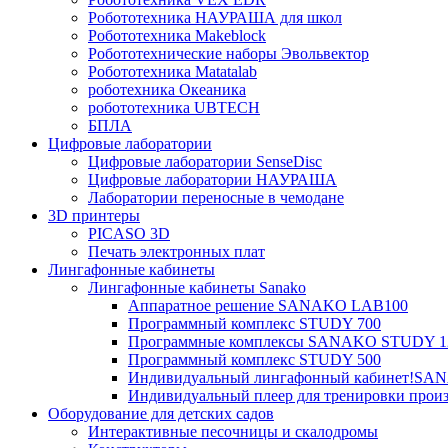
Робототехника НАУРАША для школ
Робототехника Makeblock
Робототехнические наборы Эвольвектор
Робототехника Matatalab
роботехника Океаника
робототехника UBTECH
БПЛА
Цифровые лаборатории
Цифровые лаборатории SenseDisc
Цифровые лаборатории НАУРАША
Лаборатории переносные в чемодане
3D принтеры
PICASO 3D
Печать электронных плат
Лингафонные кабинеты
Лингафонные кабинеты Sanako
Аппаратное решение SANAKO LAB100
Программный комплекс STUDY 700
Программные комплексы SANAKO STUDY 1
Программный комплекс STUDY 500
Индивидуальный лингафонный кабинет!S
Индивидуальный плеер для тренировки произ
Оборудование для детских садов
Интерактивные песочницы и скалодромы