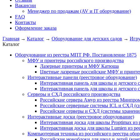
Вакансии
Менеджер по продажам (AV и IT оборудование)
FAQ
Контакты
Оформление заказа
Главная
→
Каталог
→
Оборудование для детских садов
→
Игру
Каталог
Оборудование из реестра МПТ РФ. Постановление 1875
МФУ и принтеры российского производства
Лазерные принтеры и МФУ Катюша
Цветные лазреные российские МФУ и принт
Интерактивные панели (реестровое оборудование)
Интерактивная панель для школы и детского 
Интерактивная панель для школы и детского 
Серверы и СХД российского производства
Российские сервера Амур из реестра Минпро
Российские серверные системы ICL и СХД (с
Российские серверы и СХД (системы хранени
Интерактивные доски (реестровое оборудование)
Интерактивная доска для школы Proptimax из
Интерактивная доска для школы Lumien из р
Компьютерная техника из российского реестра обо
Российские моноблоки для школ и детей (ком