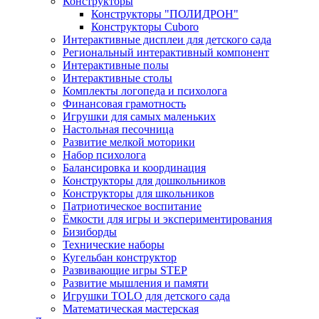
Конструкторы
Конструкторы "ПОЛИДРОН"
Конструкторы Cuboro
Интерактивные дисплеи для детского сада
Региональный интерактивный компонент
Интерактивные полы
Интерактивные столы
Комплекты логопеда и психолога
Финансовая грамотность
Игрушки для самых маленьких
Настольная песочница
Развитие мелкой моторики
Набор психолога
Балансировка и координация
Конструкторы для дошкольников
Конструкторы для школьников
Патриотическое воспитание
Ёмкости для игры и экспериментирования
Бизиборды
Технические наборы
Кугельбан конструктор
Развивающие игры STEP
Развитие мышления и памяти
Игрушки TOLO для детского сада
Математическая мастерская