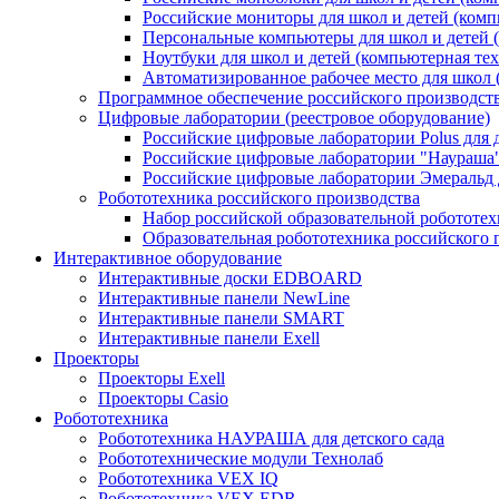
Российские мониторы для школ и детей (комп
Персональные компьютеры для школ и детей 
Ноутбуки для школ и детей (компьютерная те
Автоматизированное рабочее место для школ 
Программное обеспечение российского производст
Цифровые лаборатории (реестровое оборудование)
Российские цифровые лаборатории Polus для
Российские цифровые лаборатории "Наураша"
Российские цифровые лаборатории Эмеральд 
Робототехника российского производства
Набор российской образовательной робототе
Образовательная робототехника российского 
Интерактивное оборудование
Интерактивные доски EDBOARD
Интерактивные панели NewLine
Интерактивные панели SMART
Интерактивные панели Exell
Проекторы
Проекторы Exell
Проекторы Casio
Робототехника
Робототехника НАУРАША для детского сада
Робототехнические модули Технолаб
Робототехника VEX IQ
Робототехника VEX EDR