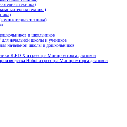
ьютерная техника)
(компьютерная техника)
хника)
(компьютерная техника)
ва
 дошкольников и школьников
 для начальной школы и учеников
для начальной школы и дошкольников
хники R:ED X из реестра Минпромторга для школ
производства Hobot из реестра Минпромторга для школ