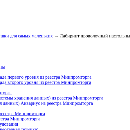
шки для самых маленьких
→
Лабиринт проволочный настольн
еры
сада первого уровня из реестра Минпромторга
сада второго уровня из реестра Минпромторга
мторга
истемы хранения данных) из реестра Минпромторга
я данных) Аквариус из реестра Минпромторга
 реестра Минпромторга
еестра Минпромторга
рудования
пьютерная техника)