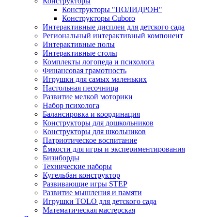
Конструкторы
Конструкторы "ПОЛИДРОН"
Конструкторы Cuboro
Интерактивные дисплеи для детского сада
Региональный интерактивный компонент
Интерактивные полы
Интерактивные столы
Комплекты логопеда и психолога
Финансовая грамотность
Игрушки для самых маленьких
Настольная песочница
Развитие мелкой моторики
Набор психолога
Балансировка и координация
Конструкторы для дошкольников
Конструкторы для школьников
Патриотическое воспитание
Ёмкости для игры и экспериментирования
Бизиборды
Технические наборы
Кугельбан конструктор
Развивающие игры STEP
Развитие мышления и памяти
Игрушки TOLO для детского сада
Математическая мастерская