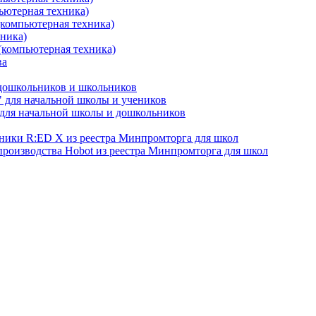
ьютерная техника)
(компьютерная техника)
хника)
(компьютерная техника)
ва
 дошкольников и школьников
 для начальной школы и учеников
для начальной школы и дошкольников
хники R:ED X из реестра Минпромторга для школ
производства Hobot из реестра Минпромторга для школ