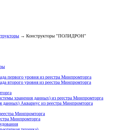
трукторы
→
Конструкторы "ПОЛИДРОН"
еры
сада первого уровня из реестра Минпромторга
сада второго уровня из реестра Минпромторга
мторга
истемы хранения данных) из реестра Минпромторга
я данных) Аквариус из реестра Минпромторга
 реестра Минпромторга
еестра Минпромторга
рудования
пьютерная техника)