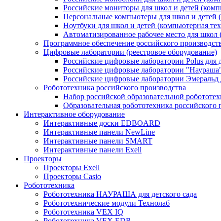
Российские мониторы для школ и детей (комп
Персональные компьютеры для школ и детей 
Ноутбуки для школ и детей (компьютерная те
Автоматизированное рабочее место для школ 
Программное обеспечение российского производст
Цифровые лаборатории (реестровое оборудование)
Российские цифровые лаборатории Polus для
Российские цифровые лаборатории "Наураша"
Российские цифровые лаборатории Эмеральд 
Робототехника российского производства
Набор российской образовательной робототе
Образовательная робототехника российского 
Интерактивное оборудование
Интерактивные доски EDBOARD
Интерактивные панели NewLine
Интерактивные панели SMART
Интерактивные панели Exell
Проекторы
Проекторы Exell
Проекторы Casio
Робототехника
Робототехника НАУРАША для детского сада
Робототехнические модули Технолаб
Робототехника VEX IQ
Робототехника VEX EDR