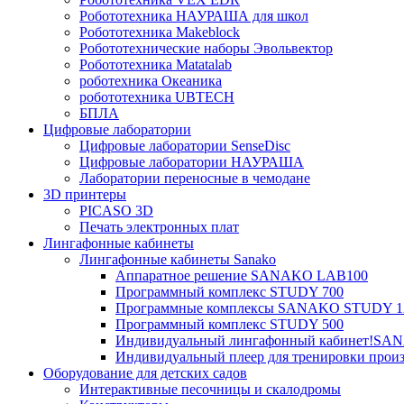
Робототехника НАУРАША для школ
Робототехника Makeblock
Робототехнические наборы Эвольвектор
Робототехника Matatalab
роботехника Океаника
робототехника UBTECH
БПЛА
Цифровые лаборатории
Цифровые лаборатории SenseDisc
Цифровые лаборатории НАУРАША
Лаборатории переносные в чемодане
3D принтеры
PICASO 3D
Печать электронных плат
Лингафонные кабинеты
Лингафонные кабинеты Sanako
Аппаратное решение SANAKO LAB100
Программный комплекс STUDY 700
Программные комплексы SANAKO STUDY 1
Программный комплекс STUDY 500
Индивидуальный лингафонный кабинет!S
Индивидуальный плеер для тренировки произ
Оборудование для детских садов
Интерактивные песочницы и скалодромы