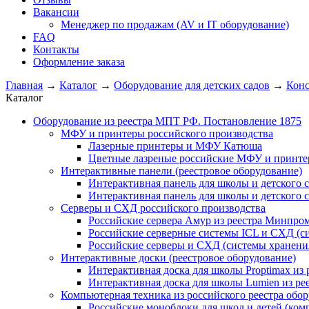
Вакансии
Менеджер по продажам (AV и IT оборудование)
FAQ
Контакты
Оформление заказа
Главная
→
Каталог
→
Оборудование для детских садов
→
Конс
Каталог
Оборудование из реестра МПТ РФ. Постановление 1875
МФУ и принтеры российского производства
Лазерные принтеры и МФУ Катюша
Цветные лазреные российские МФУ и принт
Интерактивные панели (реестровое оборудование)
Интерактивная панель для школы и детского 
Интерактивная панель для школы и детского 
Серверы и СХД российского производства
Российские сервера Амур из реестра Минпро
Российские серверные системы ICL и СХД (с
Российские серверы и СХД (системы хранени
Интерактивные доски (реестровое оборудование)
Интерактивная доска для школы Proptimax из
Интерактивная доска для школы Lumien из р
Компьютерная техника из российского реестра обо
Российские моноблоки для школ и детей (ком