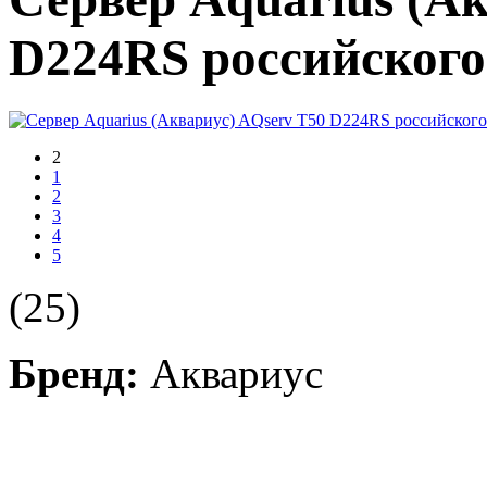
D224RS российского
2
1
2
3
4
5
(25)
Бренд:
Аквариус