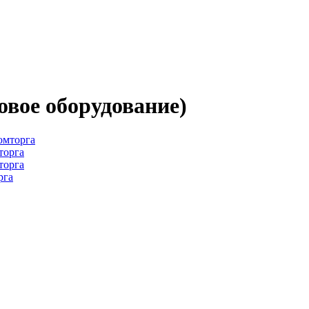
овое оборудование)
торга
рга