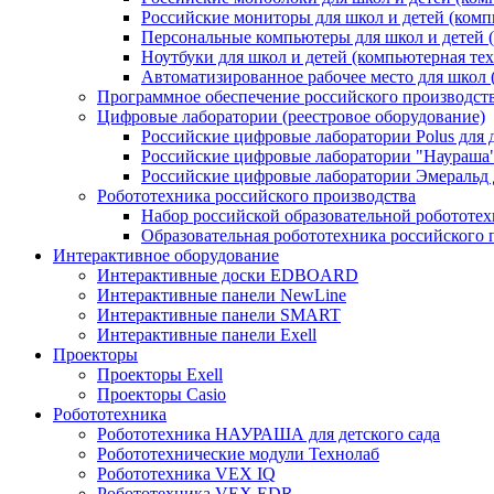
Российские мониторы для школ и детей (комп
Персональные компьютеры для школ и детей 
Ноутбуки для школ и детей (компьютерная те
Автоматизированное рабочее место для школ 
Программное обеспечение российского производст
Цифровые лаборатории (реестровое оборудование)
Российские цифровые лаборатории Polus для
Российские цифровые лаборатории "Наураша"
Российские цифровые лаборатории Эмеральд 
Робототехника российского производства
Набор российской образовательной робототе
Образовательная робототехника российского 
Интерактивное оборудование
Интерактивные доски EDBOARD
Интерактивные панели NewLine
Интерактивные панели SMART
Интерактивные панели Exell
Проекторы
Проекторы Exell
Проекторы Casio
Робототехника
Робототехника НАУРАША для детского сада
Робототехнические модули Технолаб
Робототехника VEX IQ
Робототехника VEX EDR