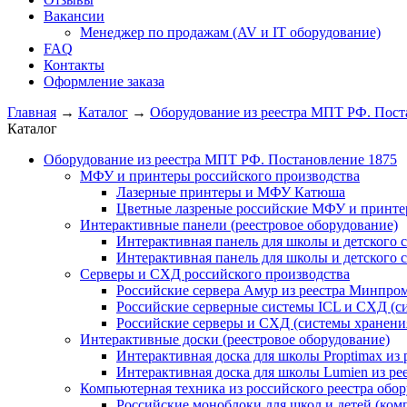
Вакансии
Менеджер по продажам (AV и IT оборудование)
FAQ
Контакты
Оформление заказа
Главная
→
Каталог
→
Оборудование из реестра МПТ РФ. Пост
Каталог
Оборудование из реестра МПТ РФ. Постановление 1875
МФУ и принтеры российского производства
Лазерные принтеры и МФУ Катюша
Цветные лазреные российские МФУ и принт
Интерактивные панели (реестровое оборудование)
Интерактивная панель для школы и детского 
Интерактивная панель для школы и детского 
Серверы и СХД российского производства
Российские сервера Амур из реестра Минпро
Российские серверные системы ICL и СХД (с
Российские серверы и СХД (системы хранени
Интерактивные доски (реестровое оборудование)
Интерактивная доска для школы Proptimax из
Интерактивная доска для школы Lumien из р
Компьютерная техника из российского реестра обо
Российские моноблоки для школ и детей (ком