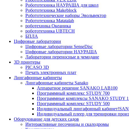
Робототехника НАУРАША для школ
Робототехника Makeblock
Робототехнические наборы Эвольвектор
Робототехника Matatalab
роботехника Океаника
робототехника UBTECH
БПЛА
Цифровые лаборатории
Цифровые лаборатории SenseDisc
Цифровые лаборатории НАУРАША
Лаборатории переносные в чемодане
3D принтеры
PICASO 3D
Печать электронных плат
Лингафонные кабинеты
Лингафонные кабинеты Sanako
Аппаратное решение SANAKO LAB100
Программный комплекс STUDY 700
Программные комплексы SANAKO STUDY 1
Программный комплекс STUDY 500
Индивидуальный лингафонный кабинет!S
Индивидуальный плеер для тренировки произ
Оборудование для детских садов
Интерактивные песочницы и скалодромы