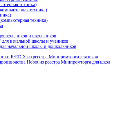
ьютерная техника)
(компьютерная техника)
хника)
(компьютерная техника)
ва
 дошкольников и школьников
 для начальной школы и учеников
для начальной школы и дошкольников
хники R:ED X из реестра Минпромторга для школ
производства Hobot из реестра Минпромторга для школ