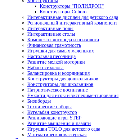
Конструкторы
Конструкторы "ПОЛИДРОН"
Конструкторы Cuboro
Интерактивные дисплеи для детского сада
Региональный интерактивный компонент
Интерактивные полы
Интерактивные столы
Комплекты логопеда и психолога
Финансовая грамотность
Игрушки для самых маленьких
Настольная песочница
Развитие мелкой моторики
Набор психолога
Балансировка и координация
Конструкторы для дошкольников
Конструкторы для школьников
Патриотическое воспитание
Ёмкости для игры и экспериментирования
Бизиборды
Технические наборы
Кугельбан конструктор
Развивающие игры STEP
Развитие мышления и памяти
Игрушки TOLO для детского сада
Математическая мастерская