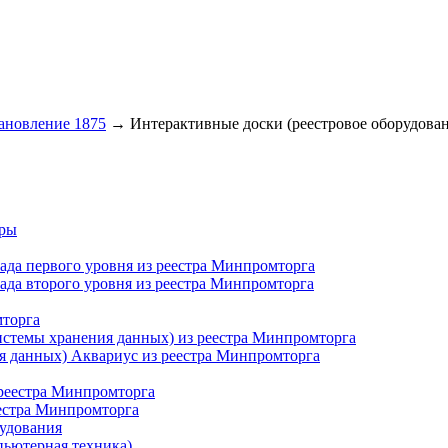
ановление 1875
→
Интерактивные доски (реестровое оборудова
еры
сада первого уровня из реестра Минпромторга
сада второго уровня из реестра Минпромторга
мторга
истемы хранения данных) из реестра Минпромторга
я данных) Аквариус из реестра Минпромторга
 реестра Минпромторга
еестра Минпромторга
рудования
пьютерная техника)