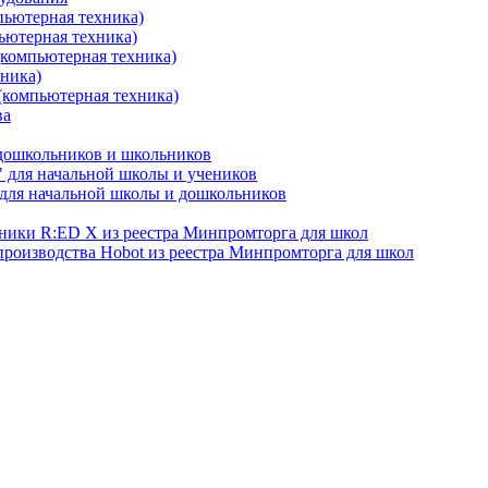
пьютерная техника)
ьютерная техника)
(компьютерная техника)
хника)
(компьютерная техника)
ва
 дошкольников и школьников
 для начальной школы и учеников
для начальной школы и дошкольников
хники R:ED X из реестра Минпромторга для школ
производства Hobot из реестра Минпромторга для школ