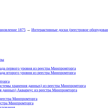
ановление 1875
→
Интерактивные доски (реестровое оборудова
еры
сада первого уровня из реестра Минпромторга
сада второго уровня из реестра Минпромторга
мторга
истемы хранения данных) из реестра Минпромторга
я данных) Аквариус из реестра Минпромторга
 реестра Минпромторга
еестра Минпромторга
рудования