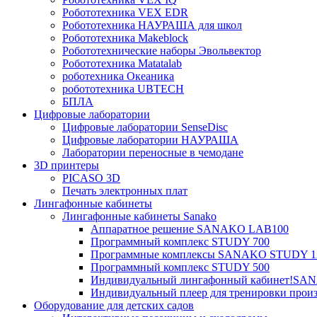
Робототехника VEX EDR
Робототехника НАУРАША для школ
Робототехника Makeblock
Робототехнические наборы Эвольвектор
Робототехника Matatalab
роботехника Океаника
робототехника UBTECH
БПЛА
Цифровые лаборатории
Цифровые лаборатории SenseDisc
Цифровые лаборатории НАУРАША
Лаборатории переносные в чемодане
3D принтеры
PICASO 3D
Печать электронных плат
Лингафонные кабинеты
Лингафонные кабинеты Sanako
Аппаратное решение SANAKO LAB100
Программный комплекс STUDY 700
Программные комплексы SANAKO STUDY 1
Программный комплекс STUDY 500
Индивидуальный лингафонный кабинет!S
Индивидуальный плеер для тренировки произ
Оборудование для детских садов