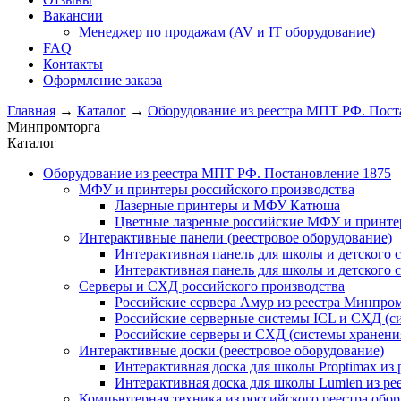
Вакансии
Менеджер по продажам (AV и IT оборудование)
FAQ
Контакты
Оформление заказа
Главная
→
Каталог
→
Оборудование из реестра МПТ РФ. Пост
Минпромторга
Каталог
Оборудование из реестра МПТ РФ. Постановление 1875
МФУ и принтеры российского производства
Лазерные принтеры и МФУ Катюша
Цветные лазреные российские МФУ и принт
Интерактивные панели (реестровое оборудование)
Интерактивная панель для школы и детского 
Интерактивная панель для школы и детского 
Серверы и СХД российского производства
Российские сервера Амур из реестра Минпро
Российские серверные системы ICL и СХД (с
Российские серверы и СХД (системы хранени
Интерактивные доски (реестровое оборудование)
Интерактивная доска для школы Proptimax из
Интерактивная доска для школы Lumien из р
Компьютерная техника из российского реестра обо