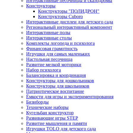
Интерактивные песочницы и скалодромы
Конструкторы
Конструкторы "ПОЛИДРОН"
Конструкторы Cuboro
Интерактивные дисплеи для детского сада
Региональный интерактивный компонент
Интерактивные полы
Интерактивные столы
Комплекты логопеда и психолога
Финансовая грамотность
Игрушки для самых маленьких
Настольная песочница
Развитие мелкой моторики
Набор психолога
Балансировка и координация
Конструкторы для дошкольников
Конструкторы для школьников
Патриотическое воспитание
Ёмкости для игры и экспериментирования
Бизиборды
Технические наборы
Кугельбан конструктор
Развивающие игры STEP
Развитие мышления и памяти
Игрушки TOLO для детского сада