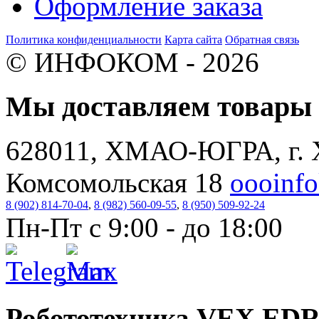
Оформление заказа
Политика конфиденциальности
Карта сайта
Обратная связь
© ИНФОКОМ - 2026
Мы доставляем товар
628011, ХМАО-ЮГРА, г. 
Комсомольская 18
oooinf
8 (902) 814-70-04
,
8 (982) 560-09-55
,
8 (950) 509-92-24
Пн-Пт с 9:00 - до 18:00
Робототехника VEX ED