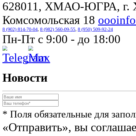
628011, ХМАО-ЮГРА, г. 
Комсомольская 18
oooinf
8 (902) 814-70-04
,
8 (982) 560-09-55
,
8 (950) 509-92-24
Пн-Пт с 9:00 - до 18:00
Новости
* Поля обязательные для запо
«Отправить», вы соглаша