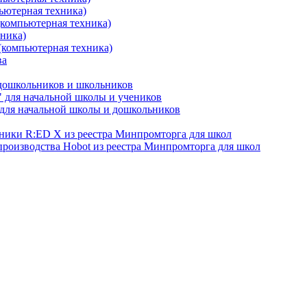
ьютерная техника)
(компьютерная техника)
хника)
(компьютерная техника)
ва
 дошкольников и школьников
 для начальной школы и учеников
для начальной школы и дошкольников
хники R:ED X из реестра Минпромторга для школ
производства Hobot из реестра Минпромторга для школ