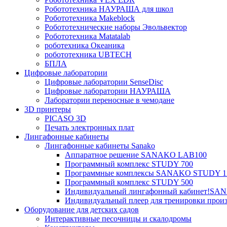
Робототехника НАУРАША для школ
Робототехника Makeblock
Робототехнические наборы Эвольвектор
Робототехника Matatalab
роботехника Океаника
робототехника UBTECH
БПЛА
Цифровые лаборатории
Цифровые лаборатории SenseDisc
Цифровые лаборатории НАУРАША
Лаборатории переносные в чемодане
3D принтеры
PICASO 3D
Печать электронных плат
Лингафонные кабинеты
Лингафонные кабинеты Sanako
Аппаратное решение SANAKO LAB100
Программный комплекс STUDY 700
Программные комплексы SANAKO STUDY 1
Программный комплекс STUDY 500
Индивидуальный лингафонный кабинет!S
Индивидуальный плеер для тренировки произ
Оборудование для детских садов
Интерактивные песочницы и скалодромы