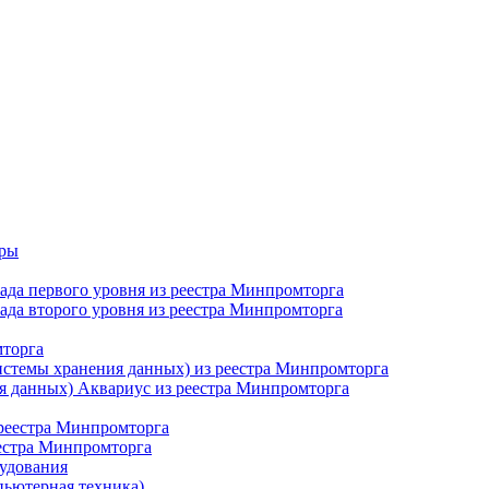
еры
сада первого уровня из реестра Минпромторга
сада второго уровня из реестра Минпромторга
мторга
истемы хранения данных) из реестра Минпромторга
я данных) Аквариус из реестра Минпромторга
 реестра Минпромторга
еестра Минпромторга
рудования
пьютерная техника)