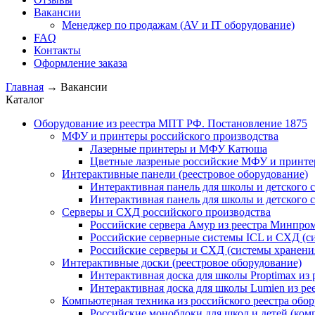
Вакансии
Менеджер по продажам (AV и IT оборудование)
FAQ
Контакты
Оформление заказа
Главная
→
Вакансии
Каталог
Оборудование из реестра МПТ РФ. Постановление 1875
МФУ и принтеры российского производства
Лазерные принтеры и МФУ Катюша
Цветные лазреные российские МФУ и принт
Интерактивные панели (реестровое оборудование)
Интерактивная панель для школы и детского 
Интерактивная панель для школы и детского 
Серверы и СХД российского производства
Российские сервера Амур из реестра Минпро
Российские серверные системы ICL и СХД (с
Российские серверы и СХД (системы хранени
Интерактивные доски (реестровое оборудование)
Интерактивная доска для школы Proptimax из
Интерактивная доска для школы Lumien из р
Компьютерная техника из российского реестра обо
Российские моноблоки для школ и детей (ком