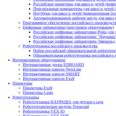
Российские мониторы для школ и детей (комп
Персональные компьютеры для школ и детей 
Ноутбуки для школ и детей (компьютерная те
Автоматизированное рабочее место для школ 
Программное обеспечение российского производст
Цифровые лаборатории (реестровое оборудование)
Российские цифровые лаборатории Polus для
Российские цифровые лаборатории "Наураша"
Российские цифровые лаборатории Эмеральд 
Робототехника российского производства
Набор российской образовательной робототе
Образовательная робототехника российского 
Интерактивное оборудование
Интерактивные доски EDBOARD
Интерактивные панели NewLine
Интерактивные панели SMART
Интерактивные панели Exell
Проекторы
Проекторы Exell
Проекторы Casio
Робототехника
Робототехника НАУРАША для детского сада
Робототехнические модули Технолаб
Робототехника VEX IQ
Робототехника VEX EDR