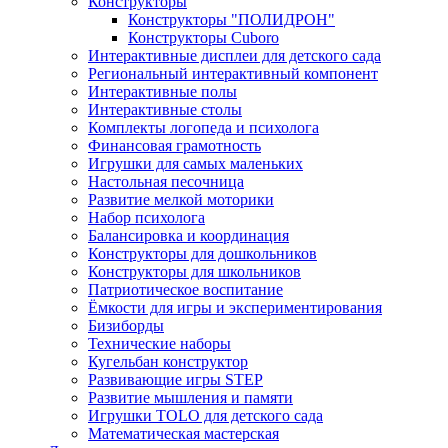
Конструкторы
Конструкторы "ПОЛИДРОН"
Конструкторы Cuboro
Интерактивные дисплеи для детского сада
Региональный интерактивный компонент
Интерактивные полы
Интерактивные столы
Комплекты логопеда и психолога
Финансовая грамотность
Игрушки для самых маленьких
Настольная песочница
Развитие мелкой моторики
Набор психолога
Балансировка и координация
Конструкторы для дошкольников
Конструкторы для школьников
Патриотическое воспитание
Ёмкости для игры и экспериментирования
Бизиборды
Технические наборы
Кугельбан конструктор
Развивающие игры STEP
Развитие мышления и памяти
Игрушки TOLO для детского сада
Математическая мастерская